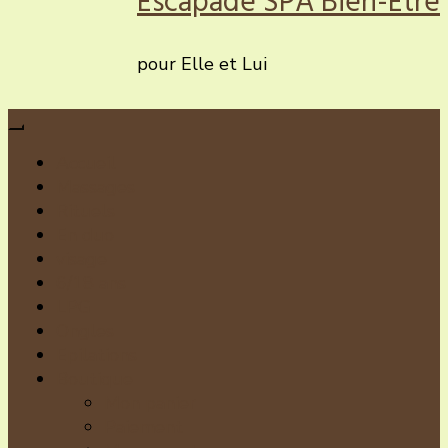
pour Elle et Lui
Accueil
Massages
Rituels
En duo
visage
6/18 ans
LPG
Ongles
Epilations
Boutique
Mon panier
Paiement