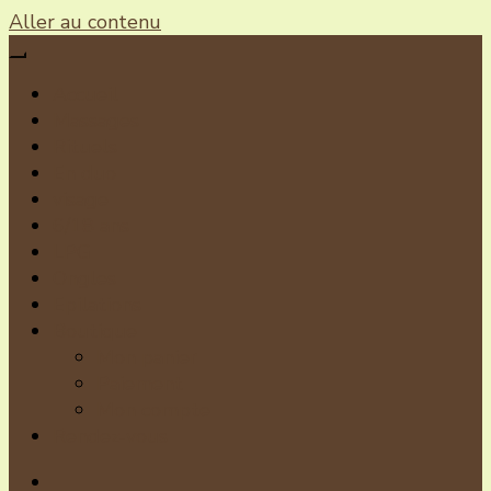
Aller au contenu
Accueil
Massages
Rituels
En duo
visage
6/18 ans
LPG
Ongles
Epilations
Boutique
Mon panier
Paiement
Mon compte
Rendez-vous