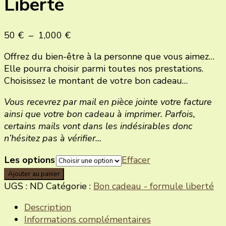
Liberté
Plage
50
€
–
1,000
€
de
Offrez du bien-être à la personne que vous aimez…
prix :
Elle pourra choisir parmi toutes nos prestations.
50 €
Choisissez le montant de votre bon cadeau…
à
1,000 €
Vous recevrez par mail en pièce jointe votre facture
ainsi que votre bon cadeau à imprimer. Parfois,
certains mails vont dans les indésirables donc
n’hésitez pas à vérifier…
Les options
Effacer
quantité
Ajouter au panier
de
UGS :
ND
Catégorie :
Bon cadeau - formule liberté
Bon
Description
cadeau
Informations complémentaires
-