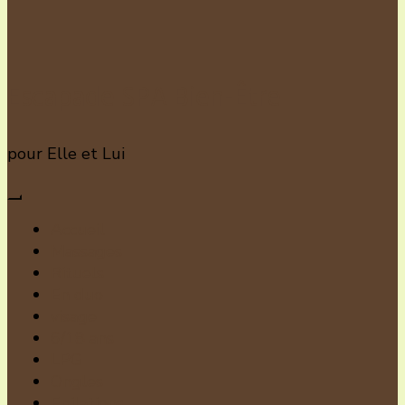
Escapade SPA Bien-Être
pour Elle et Lui
Accueil
Massages
Rituels
En duo
visage
6/18 ans
LPG
Ongles
Epilations